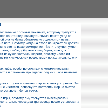
!
достаточно сложный механизм, которому требуется
вое на что надо обращать внимание это уход за
той она не была обязательно содержится пыль,
ь в него. Поэтому когда на столе не играют он должен
равно это на ваше усмотрение. Чистить сукно нужно
раям, чтобы добираться под борта, и иногда
ет из сукна частички шерсти, поэтому часто им
ичными химическими веществами не желательно, они
ах киёв, особенно если кии с металлическими
ится и стаканчик при ударах под низ шара начинает
укне которые прожигает шар во время ускорения. Это
 не чистится, попробуйте поставить шар на чистое
те останется белая точка.
я игры, поэтому ему требуется нивелировка и
желательно через два-три месяца после установки, а
д.