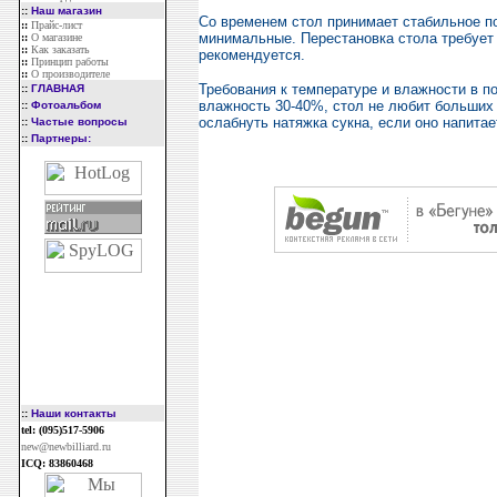
::
Наш магазин
Со временем стол принимает стабильное п
::
Прайс-лист
минимальные. Перестановка стола требует е
::
О магазине
::
Как заказать
рекомендуется.
::
Принцип работы
::
О производителе
Требования к температуре и влажности в п
::
ГЛАВНАЯ
влажность 30-40%, стол не любит больших
::
Фотоальбом
ослабнуть натяжка сукна, если оно напитае
::
Частые вопросы
::
Партнеры:
::
Наши контакты
tel: (095)517-5906
new@newbilliard.ru
ICQ: 83860468