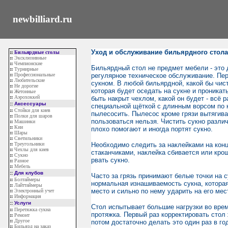
newbilliard.ru
Уход и обслуживание бильярдного стола
::
Бильярдные столы
::
Эксклюзивные
::
Чемпионские
Бильярдный стол не предмет мебели - это 
::
Турнирные
::
Профессиональные
регулярное техническое обслуживание. Пер
::
Любительские
сукном. В любой бильярдной, какой бы чис
::
Не дорогие
которая будет оседать на сукне и проникат
::
Жетонные
::
Аэрохоккей
быть накрыт чехлом, какой он будет - всё 
::
Аксессуары
специальной щёткой с длинным ворсом по к
::
Стойки для киев
пылесосить. Пылесос кроме грязи вытягива
::
Полки для шаров
пользоваться нельзя. Чистить сукно разл
::
Машинки
::
Кии
плохо помогают и иногда портят сукно.
::
Шары
::
Светильники
::
Треугольники
Необходимо следить за наклейками на конц
::
Чехлы для киев
стаканчиками, наклейка сбивается или крош
::
Сукно
рвать сукно.
::
Разное
::
Мебель
::
Для клубов
Часто за грязь принимают белые точки на с
::
Болтаймеры
нормальная изнашиваемость сукна, которая
::
Лайттаймеры
место и сильно по нему ударить на его мес
::
Электронный учет
::
Информация
::
Услуги
Стол испытывает большие нагрузки во врем
::
Перетяжка сукна
протяжка. Первый раз корректировать стол 
::
Ремонт
::
Другое
потом достаточно делать это один раз в го
::
Бильярд на заказ