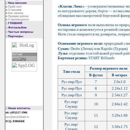
::
Наш магазин
«Класик Люкс»
- усовершенствованные мод
::
Прайс-лист
::
О магазине
из натурального дерева, борта — из масси
::
Как заказать
облицован высокопрочной березовой фанер
::
Принцип работы
::
О производителе
::
ГЛАВНАЯ
Основа игрового
поля выполнена из приро
::
Фотоальбом
юстировки и комплектуется резиной специ
::
Частые вопросы
Ноги стола опираются на домкраты, покрыт
::
Партнеры:
Основание игрового поля:
природный сла
Сукно:
Drobe (Литва)
или Rapido (Турция)
Лузы:
отделаны толстой кожей ручной рабо
Бортовая резина:
START Billiards
Размер игрового поля
Тип стола
В футах
В метрах
Рус.пир/Пул
7
2.0х1.0
Рус.пир/Пул
8
2.24х1.12
Рус.пир/Пул
9
2.54х1.27
Рус.пир/
10
2.84х1.42
Снукер
::
Наши контакты
tel: (495)517-5906
Рус.пир/
11
3.20х1.60
new@newbilliard.ru
Снукер
ICQ: 83860468
Рус.пир/
12
3.50x1.75
Снукер