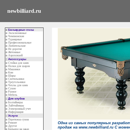
newbilliard.ru
::
Бильярдные столы
::
Эксклюзивные
::
Чемпионские
::
Турнирные
::
Профессиональные
::
Любительские
::
Не дорогие
::
Жетонные
::
Аэрохоккей
::
Аксессуары
::
Стойки для киев
::
Полки для шаров
::
Машинки
::
Кии
::
Шары
::
Светильники
::
Треугольники
::
Чехлы для киев
::
Сукно
::
Разное
::
Мебель
::
Для клубов
::
Болтаймеры
::
Лайттаймеры
::
Электронный учет
::
Информация
::
Услуги
::
Перетяжка сукна
Одна из самых популярных разрабо
::
Ремонт
::
Другое
продаж на www.newbilliard.ru С моме
::
Бильярд на заказ